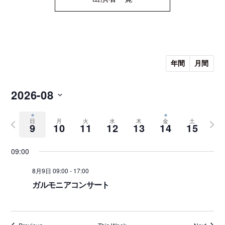
モ
ダ
ン
な
音
楽
年間
月間
サ
ロ
2026-08
ン
S
P
N
e
日
月
火
水
木
金
土
9
10
11
12
13
14
15
r
e
l
e
e
x
09:00
c
v
t
t
i
w
8月9日 09:00
-
17:00
d
o
e
ガルモニアコンサート
a
u
e
t
s
k
e
w