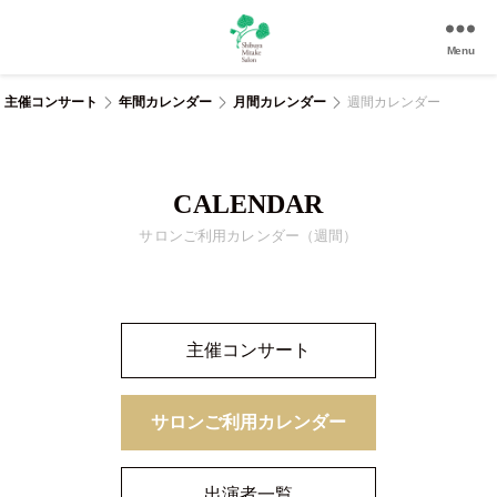
Menu
渋
谷
主催コンサート
年間カレンダー
月間カレンダー
週間カレンダー
美
竹
サ
ロ
CALENDAR
ン
サロンご利用カレンダー（週間）
|
渋
谷
駅
徒
主催コンサート
歩
3
分
サロンご利用カレンダー
の
和
風
出演者一覧