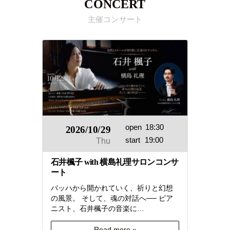
CONCERT
主催コンサート
open
18:30
2026/10/29
start
19:00
Thu
石井楓子 with 横島礼理サロンコンサ
ート
バッハから開かれていく、祈りと幻想
の風景。 そして、魂の対話へ── ピア
ニスト、石井楓子の音楽に…
Read more »