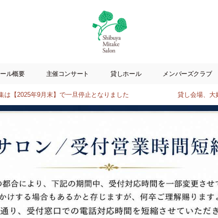
渋
谷
ール概要
主催コンサート
貸しホール
メンバーズクラブ
美
竹
2025年9月末】で一旦停止となりました
貸し会場、大好評！
サ
ロ
ン
|
渋
谷
駅
徒
歩
3
分