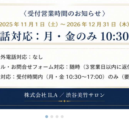
の
和
風
モ
ダ
ン
な
音
楽
サ
ロ
ン