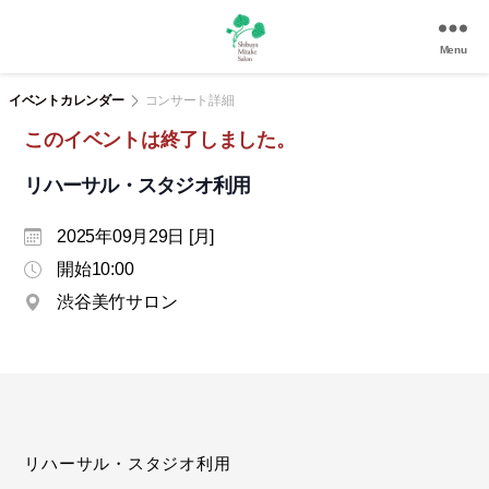
Menu
渋
谷
イベントカレンダー
コンサート詳細
美
このイベントは終了しました。
竹
サ
リハーサル・スタジオ利用
ロ
ン
2025年09月29日 [月]
|
渋
開始10:00
谷
渋谷美竹サロン
駅
徒
歩
3
分
の
和
リハーサル・スタジオ利用
風