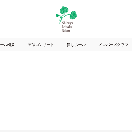
渋
谷
ール概要
主催コンサート
貸しホール
メンバーズクラブ
美
竹
サ
ロ
ン
|
渋
谷
駅
徒
歩
3
分