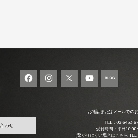
の
和
風
モ
ダ
ン
な
音
楽
サ
ロ
ン
お電話またはメールでの
TEL：
03-6452-6
合わせ
受付時間：平日10:00〜
（繋がりにくい場合はこちら TEL