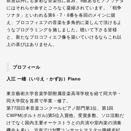
前述以外にも多彩な音楽性に富み、9曲あるピアノソナタ
にはそれらが余すところなく凝縮されています。「戦争
ソナタ」といわれる第6・7・8番を各回のメインに据
え、プロコフィエフの音楽を多角的に楽しんで頂けるよ
うなプログラミングを施しました。聴いて下さる皆様
と、新たなプロコフィエフ像を築いていけるならこれ以
上の喜びはありません。
プロフィール
入江 一雄（いりえ・かずお）Piano
東京藝術大学音楽学部附属音楽高等学校を経て同大学・
同大学院を首席で卒業・修了。
第77回日本音楽コンクールピアノ部門第1位、第1回
CWPM(ポルトガル)第5位入賞他、受賞多数。ソロ活動だ
けでなく国内主要オーケストラとの共演や室内楽の演奏
機会も多い。近年ではN響コンサートマスター篠崎史紀