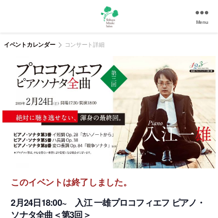
Menu
渋
谷
イベントカレンダー
コンサート詳細
美
竹
サ
ロ
ン
|
渋
谷
駅
徒
歩
3
このイベントは終了しました。
分
の
2月24日18:00~ 入江 一雄プロコフィエフ ピアノ・
和
ソナタ全曲＜第3回＞
風