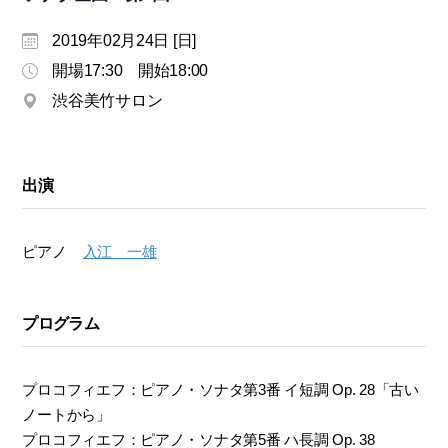
モ
ダ
2019年02月24日 [日]
ン
開場17:30 開始18:00
な
渋谷美竹サロン
音
楽
サ
ロ
出演
ン
ピアノ
入江 一雄
プログラム
プロコフィエフ：ピアノ・ソナタ第3番 イ短調 Op. 28「古い
ノートから」
プロコフィエフ：ピアノ・ソナタ第5番 ハ長調 Op. 38