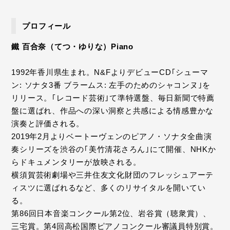
プロフィール
鐵 百合奈（てつ・ゆりな）Piano
1992年香川県生まれ。N&FよりデビューCD｢シューマ
ン: ソナタ3番 ブラームス: 左手のためのシャコンヌ｣を
リリース。｢レコード芸術｣て準特選盤、毎日新聞で特薦
盤に選ばれ、作品への深い洞察と共感による情感豊かな
演奏と評価される。
2019年2月よりベートーヴェンのピアノ・ソナタ全曲演
奏シリーズを渋谷の｢美竹清花さろん｣にて開催、NHKか
らドキュメンタリーが放映される。
横須賀芸術劇場や三井住友文化財団のフレッシュアーテ
ィスツに選ばれるなど、多くのリサイタルを開いてい
る。
第86回日本音楽コンクール第2位、岩谷賞（聴衆賞）、
三宅賞。第4回高松国際ピアノコンクール審議員特別賞。