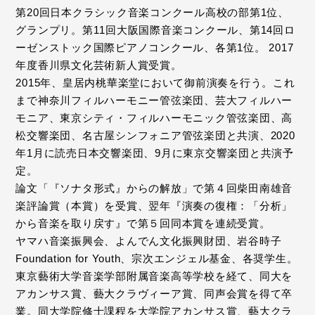
第20回日本クラシック音楽コンクール高校の部第1位、
グランプリ。第11回大阪国際音楽コンクール、第14回ロ
ーゼンストック国際ピアノコンクール、各第1位。 2017
年度香川県文化芸術新人賞受賞。
2015年、皇居内桃華楽堂において御前演奏を行う。これ
まで神奈川フィルハーモニー管弦楽団、芸大フィルハー
モニア、東京シティ・フィルハーモニック管弦楽団、高
松交響楽団、名古屋シンフォニア管弦楽団と共演、2020
年1月に読売日本交響楽団、9月に東京交響楽団と共演予
定。
論文「『ソナタ形式』からの解放」で第４回柴田南雄音
楽評論賞（本賞）を受賞、翌年『演奏の復権：「分析」
から音楽を取り戻す』で第５回同本賞を連続受賞。
ヤマハ音楽振興会、よんでん文化振興財団、岩谷時子
Foundation for Youth、宗次エンジェル基金、各奨学生。
東京藝術大学音楽学部附属音楽高等学校を経て、同大を
アカンサス賞、藝大クラヴィーア賞、同声会賞を得て卒
業。同大学院修士課程を大学院アカンサス賞、藝大クラ