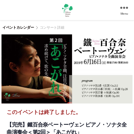
Menu
渋
谷
イベントカレンダー
コンサート詳細
美
竹
サ
ロ
ン
|
渋
谷
駅
徒
歩
3
このイベントは終了しました。
分
の
【完売】鐵百合奈ベートーヴェン ピアノ・ソナタ全
和
曲演奏会＜第2回＞「あこがれ」
風