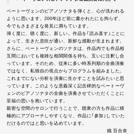
ベートーヴェンのピアノソナタを弾くと、心が洗われる
ように思います。200年ほど前に書かれたにも拘らず、
今でもさまざまな発見に満ちています。
弾く度に、聴く度に、新しい。作品を｢読み直す｣ことに
よって、生きた息吹が通い、新鮮な感動が生まれます。
さらに、ベートーヴェンのソナタは、作品内でも作品相
互間においても複雑な相関関係を持ち、互いに注釈し合
っています。そのため、従来に多い時系列順の全曲演奏
ではなく、私独自の視点からプログラムを組みました。
これまでにない分析を演奏に生かすことを試みたいと思
っています。このような意義深く記念碑的なベートーヴ
ェンのピアノソナタの全曲を演奏させていただくことに
至福の思いを抱いています。
親密な空間のサロンで行うことで、聴衆の方も作品に積
極的にアプローチしやすくなり、作品に｢参加｣していた
だけるのではと思いを込めています。
鐵 百合奈