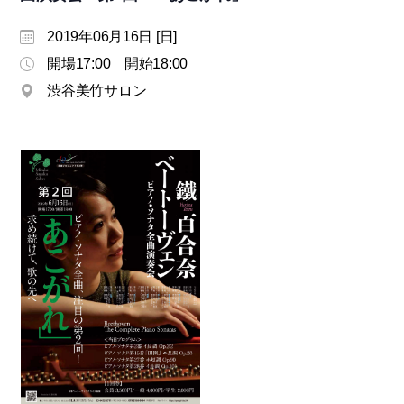
モ
ダ
2019年06月16日 [日]
ン
開場17:00 開始18:00
な
渋谷美竹サロン
音
楽
サ
ロ
ン