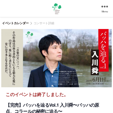
Menu
渋
谷
イベントカレンダー
コンサート詳細
美
竹
サ
ロ
ン
|
渋
谷
駅
徒
歩
3
このイベントは終了しました。
分
の
【完売】バッハを辿るVol.1 入川舜〜バッハの原
和
点、コラールの秘密に迫る〜
風