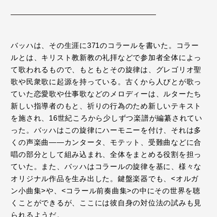
バッハは、その生涯に371のコラール
を書いた。コラー
ルとは、キリスト教新教の礼拝などで参加者全体によっ
て歌われるもので、もともとその旋律は、グレゴリオ聖
歌や民衆歌に起源を持っている。古くから人びとが歌っ
ていた恋愛歌や仕事歌などのメロディーは、ルターたち
新しい指導者のもと、祈りの行為のため新しいテキスト
を施され、16世紀ころから少しずつ楽譜が編纂されてい
った。バッハはこの旋律にハーモニーを付け、それは多
くの声楽曲――カンタータ、モテット、受難曲などに合
唱の部分として組み込まれ、全体をまとめる役割を担っ
ていた。また、バッハはコラールの旋律を基に、様々な
オリジナル作品を生み出した。鍵盤楽器でも、<オルガ
ン小曲集>や、<コラール前奏曲集>の中にその世界を聴
くことができるが、ここには彼自身の対位法の試みも見
られるようだ。