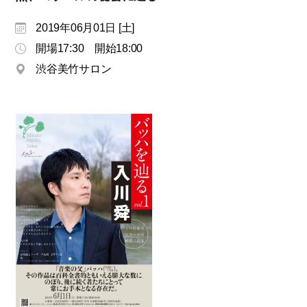
モ
ダ
2019年06月01日 [土]
ン
開場17:30 開始18:00
な
渋谷美竹サロン
音
楽
サ
ロ
ン