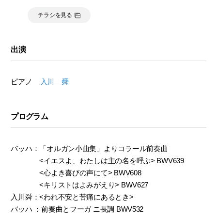
チラシを見る
出演
ピアノ
入川 舜
プログラム
バッハ：「オルガン小曲集」よりコラール前奏曲
<イエスよ、わたしは主の名を呼ぶ> BWV639
<心よき喜びの声にて> BWV608
<キリストはよみがえり> BWV627
入川舜：<われ不安と苦痛にあるとき>
バッハ ：前奏曲とフーガ ニ長調 BWV532