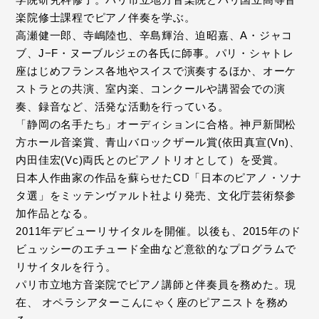
楽院修士課程でピアノ伴奏を学ぶ。
高瀬健一郎、寺嶋陸也、辛島輝治、迫昭嘉、A・ジャコ
ブ、J−F・ヌーブルジェの各氏に師事。パリ・シャトレ
座はじめフランス各地やスイスで演奏するほか、オーケ
ストラとの共演、室内楽、コンクールや講習会での演
奏、録音など、活発な活動を行っている。
「静岡の名手たち」オーディションに合格。神戸新聞松
方ホール音楽賞、青山バロックザール賞(依田真宣(Vn)、
内田佳宏(Vc)両氏とのピアノトリオとして）を受賞。
日本人作曲家の作品を蘇らせたCD「日本のピアノ・ソナ
タ選」をミッテンヴァルト社より発売、文化庁芸術祭参
加作品となる。
2011年デビューリサイタルを開催。以後も、2015年のド
ビュッシーのエチュード全曲など意欲的なプログラムで
リサイタルを行う。
パリ市立地方音楽院でピアノ講師と伴奏員を務めた。現
在、 オペラシアターこんにゃく座のピアニストを務め