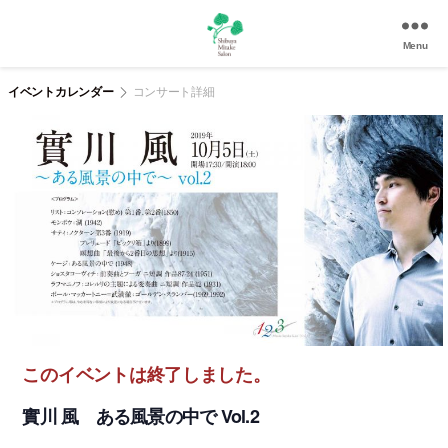
Menu
渋
谷
イベントカレンダー
コンサート詳細
美
竹
サ
ロ
ン
|
渋
谷
駅
徒
歩
3
このイベントは終了しました。
分
の
實川 風 ある風景の中で Vol.2
和
風