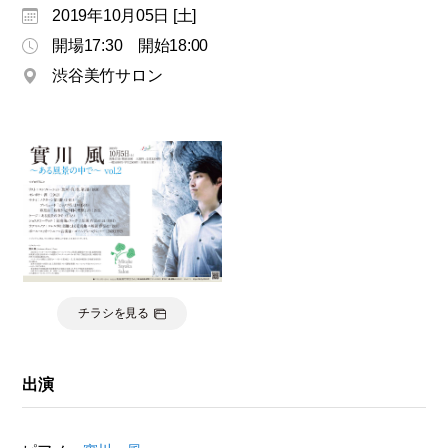
モ
2019年10月05日 [土]
ダ
開場17:30 開始18:00
ン
渋谷美竹サロン
な
音
楽
サ
ロ
ン
チラシを見る
出演