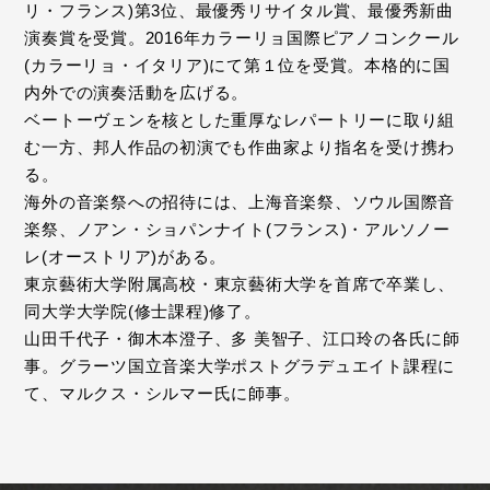
リ・フランス)第3位、最優秀リサイタル賞、最優秀新曲
演奏賞を受賞。2016年カラーリョ国際ピアノコンクール
(カラーリョ・イタリア)にて第１位を受賞。本格的に国
内外での演奏活動を広げる。
ベートーヴェンを核とした重厚なレパートリーに取り組
む一方、邦人作品の初演でも作曲家より指名を受け携わ
る。
海外の音楽祭への招待には、上海音楽祭、ソウル国際音
楽祭、ノアン・ショパンナイト(フランス)・アルソノー
レ(オーストリア)がある。
東京藝術大学附属高校・東京藝術大学を首席で卒業し、
同大学大学院(修士課程)修了。
山田千代子・御木本澄子、多 美智子、江口玲の各氏に師
事。グラーツ国立音楽大学ポストグラデュエイト課程に
て、マルクス・シルマー氏に師事。