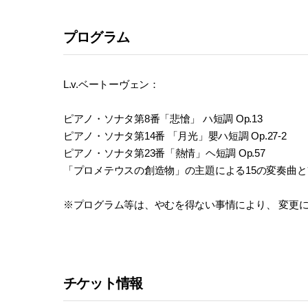
プログラム
L.v.ベートーヴェン：
ピアノ・ソナタ第8番「悲愴」 ハ短調 Op.13
ピアノ・ソナタ第14番 「月光」嬰ハ短調 Op.27-2
ピアノ・ソナタ第23番「熱情」ヘ短調 Op.57
「プロメテウスの創造物」の主題による15の変奏曲とフ
※プログラム等は、やむを得ない事情により、 変更
チケット情報