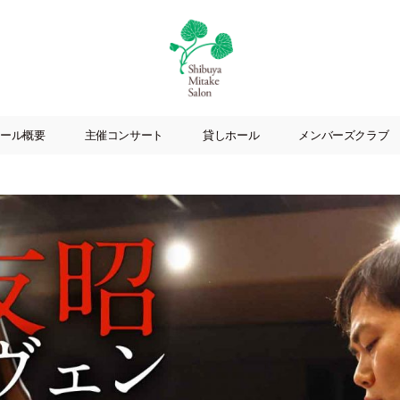
渋
谷
ール概要
主催コンサート
貸しホール
メンバーズクラブ
美
竹
サ
ロ
ン
|
渋
谷
駅
徒
歩
3
分