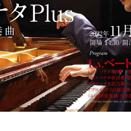
の
和
風
モ
ダ
ン
な
音
楽
サ
ロ
ン