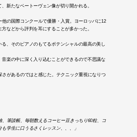
て、新たなベートーヴェン像が切り開かれる。
ー他の国際コンクールで優勝・入賞。ヨーロッパに12
生方などから評判を耳にすることが多かった。
いる、そのピアノのもてるポテンシャルの最高の美し
、音楽の中に深く入り込むことができるので不思議な
深さがあるのではと感じた。テクニック重視になりつ
独、筆談帳、毎朝数えるコーヒー豆きっちり60粒、コ
分も学生に口うるさくレッスン、、、」