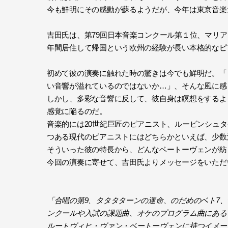
今も鮮明にその感動が蘇るようだが、今年は東京音楽
吉田氏は、第79回日本音楽コンクール第１位、マリ
年間居住して帰国という欧州の経験が長い本格的なピ
初めて彼の演奏に触れた時の驚きは今でも鮮明だ。「
い音響が溢れているのではないか…」、そんな風に感
しかし、多彩な音響に反して、彼自身は瞑想をするよ
感覚に陥るのだ。
音楽的には20世紀巨匠のピアニスト、ルービンシュ
つある現代のピアニストにはどちらかといえば、少数
そういった彼の特長から、どんなベートーヴェンが紡
今回の演奏に寄せて、吉田氏よりメッセージをいただ
「合唱の第9、タタタターンの運命、のだめのベト7
ンクールや入試の課題曲、オケのプログラム曲にある
ルートヴィヒ・ヴァン・ベートーヴェンに持つイメー