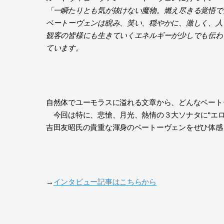
「一瞬たりとも気が抜けない魔物。燃え尽きる覚悟で
ベートーヴェンは睨み、笑い、穏やかに、激しく、人
観客の皆様にも生きていくエネルギーが少しでも伝わ
ています。
自然体でユーモラスに溢れる文章から、どんなベート
今回は特に、悲愴、月光、熱情の３大ソナタに“エロ
吉田友昭氏の貴重な渾身のベートーヴェンをぜひ体感
→
インタビュー記事はこちらから