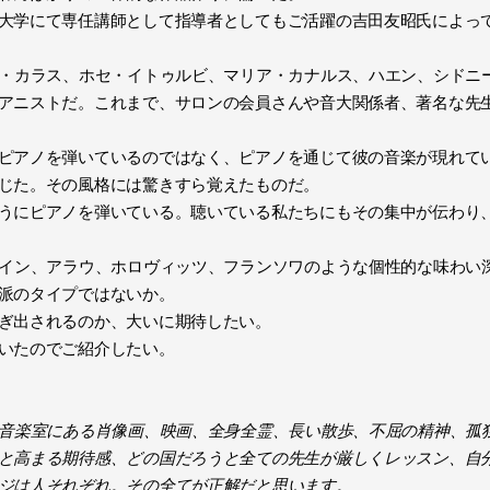
大学にて専任講師として指導者としてもご活躍の吉田友昭氏によっ
ア・カラス、ホセ・イトゥルビ、マリア・カナルス、ハエン、シドニ
アニストだ。これまで、サロンの会員さんや音大関係者、著名な先
ピアノを弾いているのではなく、ピアノを通じて彼の音楽が現れて
じた。その風格には驚きすら覚えたものだ。
うにピアノを弾いている。聴いている私たちにもその集中が伝わり
タイン、アラウ、ホロヴィッツ、フランソワのような個性的な味わい
派のタイプではないか。
ぎ出されるのか、大いに期待したい。
いたのでご紹介したい。
、音楽室にある肖像画、映画、全身全霊、長い散歩、不屈の精神、孤
と高まる期待感、どの国だろうと全ての先生が厳しくレッスン、自
ジは人それぞれ。その全てが正解だと思います。