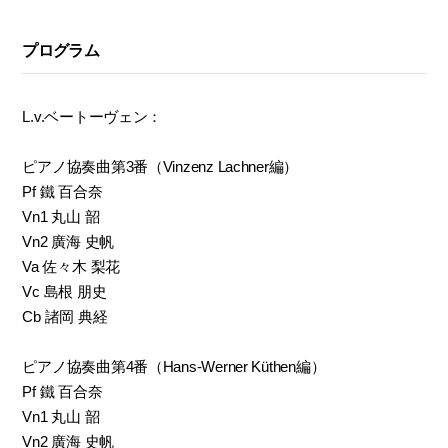
プログラム
L.v.ベートーヴェン：
ピアノ協奏曲第3番（Vinzenz Lachner編）
Pf 鐵 百合奈
Vn1 丸山 韶
Vn2 廣海 史帆
Va 佐々木 梨花
Vc 島根 朋史
Cb 諸岡 典経
ピアノ協奏曲第4番（Hans-Werner Küthen編）
Pf 鐵 百合奈
Vn1 丸山 韶
Vn2 廣海 史帆