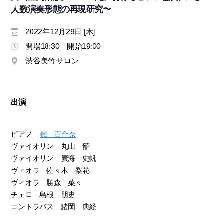
人数演奏形態の再現研究〜
モ
ダ
ン
2022年12月29日 [木]
な
開場18:30 開始19:00
音
楽
渋谷美竹サロン
サ
ロ
ン
出演
ピアノ
鐵 百合奈
ヴァイオリン 丸山 韶
ヴァイオリン 廣海 史帆
ヴィオラ 佐々木 梨花
ヴィオラ 勝森 菜々
チェロ 島根 朋史
コントラバス 諸岡 典経