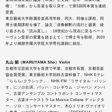
権：『分析』から音楽を取り戻す」で第5回同本賞を連続
受賞。
東京藝術大学附属音楽高等学校、同大、同修士課程、同
博士後期課程を修了、論文「演奏解釈の流行と盛衰、繰
り返される『読み直し』：18世紀から現在に至るベート
ーヴェン受容の変遷を踏まえて」で博士号を取得。2020
年より桐朋学園大学院大学専任講師に就任。
丸山 韶（MARUYAMA Sho）Violin
京都市立芸術大学を首席で卒業。京都市長賞、京都音楽
協会賞受賞。東京藝術大学別科古楽科修了。NHK Eテレ
「ららら♪クラシック」、NHK-FM「リサイタル・パッシ
オ」にソロ出演。バッハ・コレギウム・ジャパン メンバ
ー。古楽アンサンブル コントラポント コンサートマス
ター。古楽オーケストラ La Musica Collana ディレクタ
ー、ソロ・コンサートマスター。木心トリオ ヴァイオリ