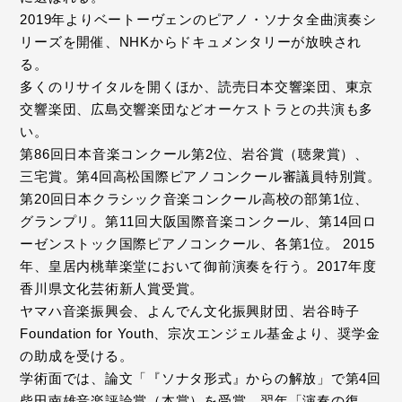
2019年よりベートーヴェンのピアノ・ソナタ全曲演奏シ
リーズを開催、NHKからドキュメンタリーが放映され
る。
多くのリサイタルを開くほか、読売日本交響楽団、東京
交響楽団、広島交響楽団などオーケストラとの共演も多
い。
第86回日本音楽コンクール第2位、岩谷賞（聴衆賞）、
三宅賞。第4回高松国際ピアノコンクール審議員特別賞。
第20回日本クラシック音楽コンクール高校の部第1位、
グランプリ。第11回大阪国際音楽コンクール、第14回ロ
ーゼンストック国際ピアノコンクール、各第1位。 2015
年、皇居内桃華楽堂において御前演奏を行う。2017年度
香川県文化芸術新人賞受賞。
ヤマハ音楽振興会、よんでん文化振興財団、岩谷時子
Foundation for Youth、宗次エンジェル基金より、奨学金
の助成を受ける。
学術面では、論文「『ソナタ形式』からの解放」で第4回
柴田南雄音楽評論賞（本賞）を受賞、翌年「演奏の復