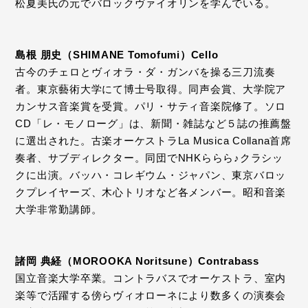
松夏美氏の元でバロックヴァイオリンを学んでいる。
島根 朋史（SHIMANE Tomofumi）Cello
古今のチェロとヴィオラ・ダ・ガンバを操る三刀流奏
者。東京藝術大学にて博士号取得。同声会賞、大学院ア
カンサス音楽賞を受賞。パリ・サティ音楽院修了。ソロ
CD「レ・モノローグ」は、新聞・雑誌など５誌の推薦盤
に選出された。古楽オーケストラLa Musica Collana首席
奏者、サブディレクター。同団でNHKららら♪クラシッ
クに出演。バッハ・コレギウム・ジャパン、東京バロッ
クプレイヤーズ、木心トリオなど各メンバー。昭和音楽
大学非常勤講師。
諸岡 典経（MOROOKA Noritsune）Contrabass
国立音楽大学卒業。コントラバスでオーケストラ、室内
楽等で活躍する傍らヴィオローネにより数多くの演奏会