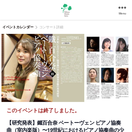
Menu
渋
谷
イベントカレンダー
コンサート詳細
美
竹
サ
ロ
ン
|
渋
谷
駅
徒
歩
3
このイベントは終了しました。
分
の
【研究発表】鐵百合奈 ベートーヴェン ピアノ協奏
和
曲（室内楽版）〜19世紀におけるピアノ協奏曲の少
風