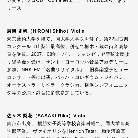
ン奏者。ソロCD「Con affetto」、「FRENESIA」をリ
リース。
廣海 史帆（HIROMI Shiho）Violin
東京藝術大学を経て、同大学大学院を修了。第22回古楽
コンクール〈山梨〉最高位、併せて栃木・蔵の街音楽祭
賞を受賞。2007、08年、パリ・シャンゼリゼ管弦楽団よ
り奨学金を受け、サント・ヨーロッパ音楽アカデミーに
参加。NHK-FM「名曲リサイタル」、旧奏楽堂デビュー
コンサート等に出演。バッハ・コレギウム・ジャパン、
オーケストラ・リベラ・クラシカ、横浜シンフォニエッ
タ等の公演・録音に多数参加している。
佐々木 梨花（SASAKI Rika）Viola
仙台市出身。 桐朋女子高等学校音楽科経て、同大学音楽
学部卒業。 ヴァイオリンをHenrich Tatar、勅使河原真