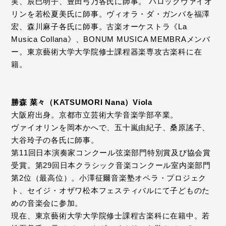
実、辰巳明子、豊田弓乃各氏に師事。 バロックヴァイオ
リンを若松夏美氏に師事。ヴィオラ・ダ・ガンバを福澤
宏、森川麻子各氏に師事。古楽オーケストラ《La
Musica Collana》、BONUM MUSICA MEMBRAメンバ
ー。東京藝術大学大学院修士課程器楽専攻古楽科に在
籍。
勝森 菜々（KATSUMORI Nana）Viola
大阪府出身。京都市立芸術大学音楽学部卒業。
ヴァイオリンを岡本かへで、五十嵐由紀子、桑原謠子、
大谷玲子の各氏に師事。
第11回日本演奏家コンクール弦楽部門特別賞及び協会賞
受賞。第29回日本クラシック音楽コンクール室内楽部門
第2位（最高位）。小澤征爾音楽塾オペラ・プロジェク
ト、セイジ・オザワ松本フェスティバルにて子どものた
めの音楽会に参加。
現在、東京藝術大学大学院修士課程古楽科に在籍中。若