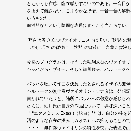
ともかく存在感、臨在感がすごいのである。一音目か
を捉えて離さない。こまやかな抒情、一音一音の解釈
いうものだ。
個性的などという陳腐な表現はまったく当たらない。
“巧さ”が引き立つヴァイオリニストは多い。“沈黙”
しかし“巧さ”の背後に、“沈黙”の背後に、言葉には
今回のプログラムは、そうした毛利文香のヴァイオリ
バッハからイザイへ、そして細川俊夫、バルトークへ
バッハを聴いて作曲を決意したとされるイザイの無伴
バルトークの無伴奏ヴァイオリン・ソナタは、発想記
書かれていたりと、随所にバッハへの敬意が感じられ
さらに、細川氏は自身の作品について、興味深いこと
「 “エクスタシス Extasis（脱自）”とは、自
沼のような存在の深み（カオス）への抑えることので
・・・・無伴奏ヴァイオリンの特性を突いた表現では