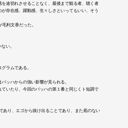
感を途切れさせることなく、最後まで観る者、聴く者
のが存在感、躍動感、生々しさといってもいい、そう
が毛利文香だった。
いない。
ログラムである。
はバッハからの強い影響が見られる。
れていたり、今回のバッハの第１番と同じくト短調で
欲望であり、エゴから抜け出ることであり、また底のない