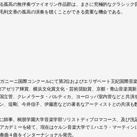
る孤高の無伴奏ヴァイオリン作品群は、まさに究極的なクラシック
毛利文香の孤高の演奏を聴くことができる貴重な機会である。
にパガニーニ国際コンクールにて第2位およびエリザベート王妃国際音楽
市アゼリア輝賞、横浜文化賞文化・芸術奨励賞、京都・青山音楽賞
国立管、クレメラータ・バルティカ、ヨーロッパ室内管などと共演
ン、堤剛、今井信子、伊藤恵などの著名なアーティストとの共演も
に師事。桐朋学園大学音楽学部ソリストディプロマコース、及び洗
ルクアカデミーを経て、現在はケルン音楽大学でミハエラ・マーティン
協奏曲４曲をインターナショナル発売。