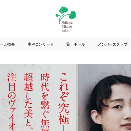
渋
谷
ール概要
主催コンサート
貸しホール
メンバーズクラブ
美
竹
サ
ロ
ン
|
渋
谷
駅
徒
歩
3
分