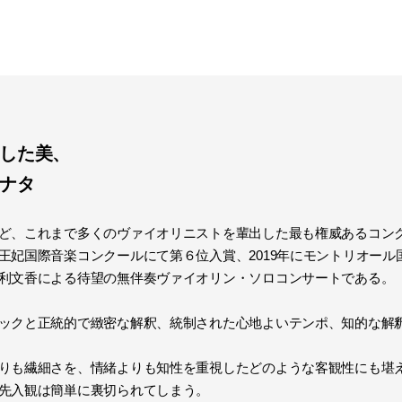
した美、
ナタ
ど、これまで多くのヴァイオリニストを輩出した最も権威あるコン
王妃国際音楽コンクールにて第６位入賞、2019年にモントリオー
利文香による待望の無伴奏ヴァイオリン・ソロコンサートである。
ックと正統的で緻密な解釈、統制された心地よいテンポ、知的な解
りも繊細さを、情緒よりも知性を重視したどのような客観性にも堪
先入観は簡単に裏切られてしまう。