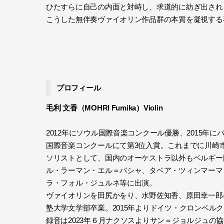
ひたすらに自己の内面と対峙し、求道的に紡ぎ出され
こうした無伴奏ヴァイオリン作品群の本質を凝視する
プロフィール
毛利 文香（MOHRI Fumika）Violin
2012年にソウル国際音楽コンクール優勝、2015年
国際音楽コンクールにて第3位入賞。これまでに川崎
ソリストとして、国内のオーケストラ以外もベルギー
ル・ラーマン・エル＝バシャ、タベア・ツィンマーマ
ラ・フォル・ジュルネ等に出演。
ヴァイオリンを田尻かをり、水野佐知香、原田幸一郎
塾大学文学部卒業。2015年よりドイツ・クロンベ
録音は2023年６月ナクソスよりサン＝ジョルジュの