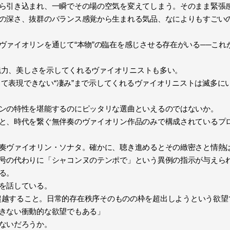
ら引き込まれ、一瞬でその場の空気を変えてしまう。そのまま緊張
の深さ、抜群のバランス感覚から生まれる気品、なによりもすごい
ヴァイオリンを通じて“本物”の臨在を感じさせる存在がいる──これ
の魅力、美しさを示してくれるヴァイオリニストも多い。
決して表現できない“凄み”まで示してくれるヴァイオリニストは滅多に
ンの特性を堪能するのにピッタリな選曲といえるのではないか。
と、時代を繋ぐ無伴奏のヴァイオリン作品のみで構成されているプ
奏ヴァイオリン・ソナタ。確かに、聴き進めるとその緻密さと情熱
号の代わりに「シャコンヌのテンポで」という異例の指示が与えら
る。
を話している。
分の枠を超越すること。日常的存在秩序そのものの枠を超出しようという
きない衝動的な欲望でもある」
ないだろうか。