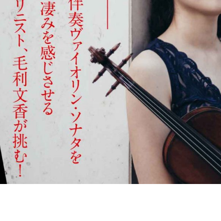
の
和
風
モ
ダ
ン
な
音
楽
サ
ロ
ン