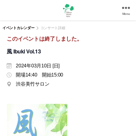
Menu
渋
谷
イベントカレンダー
コンサート詳細
美
このイベントは終了しました。
竹
サ
風 Ibuki Vol.13
ロ
ン
2024年03月10日 [日]
|
渋
開場14:40 開始15:00
谷
渋谷美竹サロン
駅
徒
歩
3
分
の
和
風