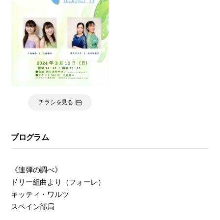
モ
ダ
ン
な
音
楽
サ
ロ
ン
チラシを見る
プログラム
《連弾の調べ》
ドリー組曲より（フォーレ）
キッティ・ワルツ
スペイン部局