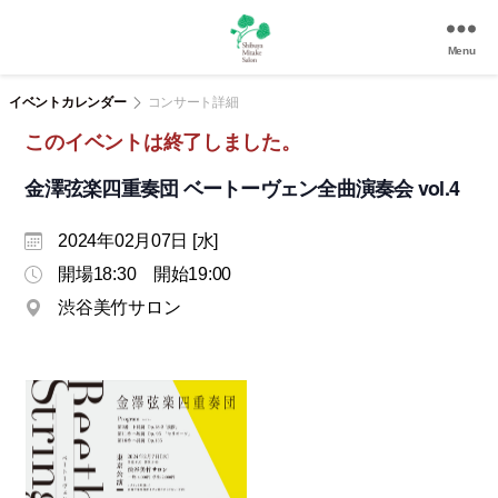
Menu
渋
谷
イベントカレンダー
コンサート詳細
美
このイベントは終了しました。
竹
サ
金澤弦楽四重奏団 ベートーヴェン全曲演奏会 vol.4
ロ
ン
2024年02月07日 [水]
|
渋
開場18:30 開始19:00
谷
渋谷美竹サロン
駅
徒
歩
3
分
の
和
風