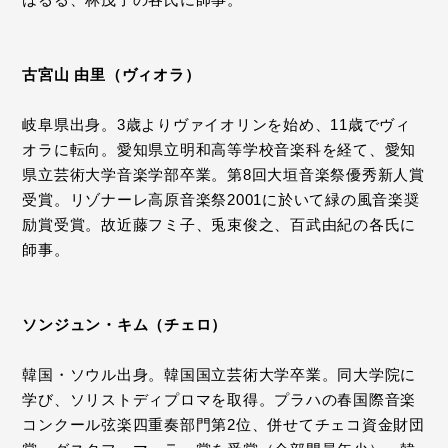
古宮山 由里（ヴィオラ）
岐阜県出身。3歳よりヴァイオリンを始め、11歳でヴィ
オラに転向。愛知県立明和高等学校音楽科を経て、愛知
県立芸術大学音楽学部卒業。第8回大垣音楽祭優秀新人賞
受賞。リゾナーレ高原音楽祭2001に於いて緑の風音楽奨
励賞受賞。故近藤フミ子、兎束俊之、百武由紀の各氏に
師事。
ソンジュン・キム（チェロ）
韓国・ソウル出身。韓国国立芸術大学卒業。同大学院に
学び、ソリストディプロマを取得。プラハの春国際音楽
コンクール弦楽四重奏部門第2位、併せてチェコ資金財団