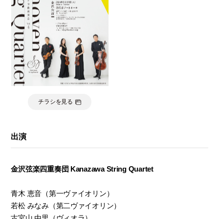
モ
ダ
ン
な
音
楽
サ
ロ
ン
チラシを見る
出演
金沢弦楽四重奏団 Kanazawa String Quartet
青木 恵音（第一ヴァイオリン）
若松 みなみ（第二ヴァイオリン）
古宮山 由里（ヴィオラ）