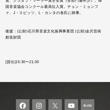
賞、グスタフ・マーラー賞を受賞（全部門最年少）。韓
国音楽協会コンクール最高位入賞。チョン・ミョンフ
ァ、J・スピッツ、L・カンタの各氏に師事。
後援：(公財)石川県音楽文化振興事業団 (公財)金沢芸術
創造財団
[貸出]15:30〜21:30