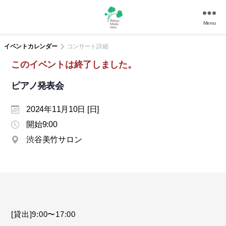
Menu
渋
谷
イベントカレンダー
コンサート詳細
美
このイベントは終了しました。
竹
サ
ピアノ発表会
ロ
ン
2024年11月10日 [日]
|
渋
開始9:00
谷
渋谷美竹サロン
駅
徒
歩
3
分
の
和
[貸出]9:00〜17:00
風