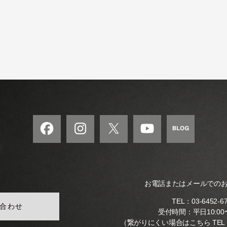
の
和
風
モ
ダ
ン
な
音
楽
サ
ロ
ン
お電話またはメールでの
TEL：
03-6452-6
合わせ
受付時間：平日10:00〜
（繋がりにくい場合はこちら TEL