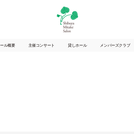
渋
谷
ール概要
主催コンサート
貸しホール
メンバーズクラブ
美
竹
サ
ロ
ン
|
渋
谷
駅
徒
歩
3
分