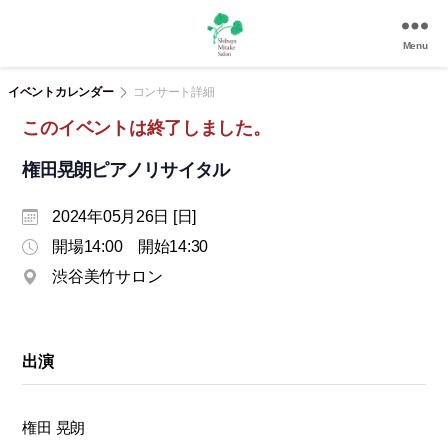
Menu
渋
谷
イベントカレンダー
コンサート詳細
美
このイベントは終了しました。
竹
サ
権田晃朗ピアノリサイタル
ロ
ン
2024年05月26日 [日]
|
渋
開場14:00 開始14:30
谷
渋谷美竹サロン
駅
徒
歩
3
出演
分
の
和
権田 晃朗
風