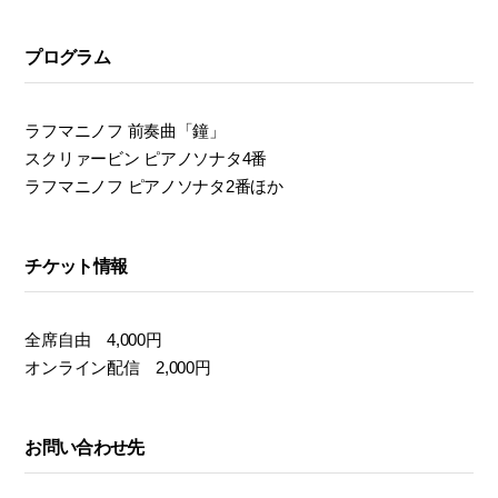
モ
ダ
プログラム
ン
な
音
ラフマニノフ 前奏曲「鐘」
楽
スクリァービン ピアノソナタ4番
サ
ラフマニノフ ピアノソナタ2番ほか
ロ
ン
チケット情報
全席自由 4,000円
オンライン配信 2,000円
お問い合わせ先