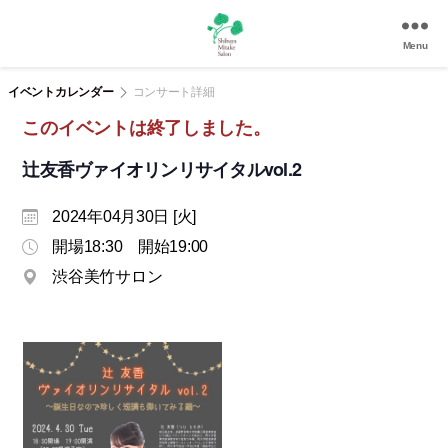
Menu
渋
谷
イベントカレンダー
コンサート詳細
美
このイベントは終了しました。
竹
サ
辻友香ヴァイオリンリサイタルvol.2
ロ
ン
2024年04月30日 [火]
|
渋
開場18:30 開始19:00
谷
渋谷美竹サロン
駅
徒
歩
3
分
の
和
風