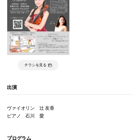
モ
ダ
ン
な
音
楽
サ
ロ
ン
チラシを見る
出演
ヴァイオリン 辻 友香
ピアノ 石川 愛
プログラム