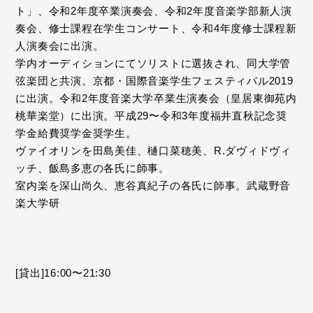
ト」、令和2年度卒業演奏会、令和2年度音楽学部新人演
奏会、修士課程在学生コンサート、令和4年度修士課程新
人演奏会に出演。
学内オーディションにてソリストに選抜され、同大学管
弦楽団と共演。京都・国際音楽学生フェスティバル2019
に出演。令和2年度音楽大学卒業生演奏会（皇居東御苑内
桃華楽堂）に出演。平成29〜令和3年度福井直秋記念奨
学金給費奨学金奨学生。
ヴァイオリンを田島美佳、樋口菜穂美、R.ダヴィドヴィ
ッチ、飯島多恵の各氏に師事。
室内楽を深山尚久、恵谷真紀子の各氏に師事。武蔵野音
楽大学研
[貸出]16:00〜21:30