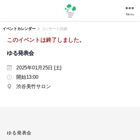
Menu
渋
谷
イベントカレンダー
コンサート詳細
美
このイベントは終了しました。
竹
サ
ゆる発表会
ロ
ン
2025年01月25日 [土]
|
渋
開始13:00
谷
渋谷美竹サロン
駅
徒
歩
3
分
の
和
ゆる発表会
風