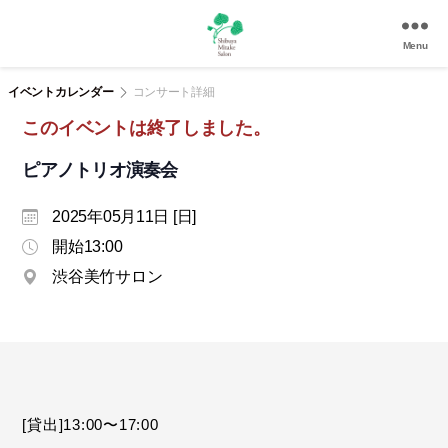
Menu
渋
谷
イベントカレンダー
コンサート詳細
美
このイベントは終了しました。
竹
サ
ピアノトリオ演奏会
ロ
ン
2025年05月11日 [日]
|
渋
開始13:00
谷
渋谷美竹サロン
駅
徒
歩
3
分
の
和
[貸出]13:00〜17:00
風