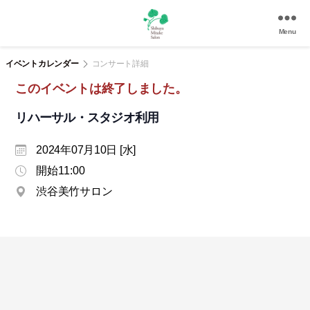
Menu
渋
谷
イベントカレンダー
コンサート詳細
美
このイベントは終了しました。
竹
サ
リハーサル・スタジオ利用
ロ
ン
2024年07月10日 [水]
|
渋
開始11:00
谷
渋谷美竹サロン
駅
徒
歩
3
分
の
和
風