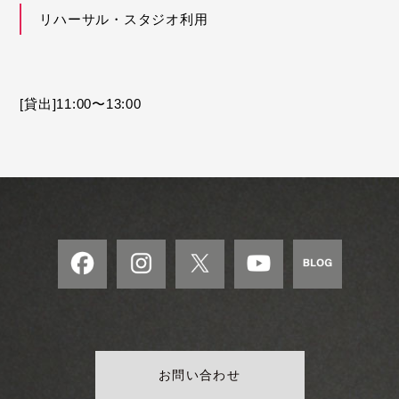
モ
リハーサル・スタジオ利用
ダ
ン
な
音
[貸出]11:00〜13:00
楽
サ
ロ
ン
お問い合わせ