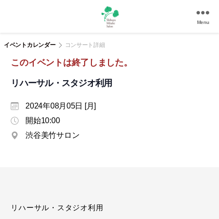
Menu
渋
谷
イベントカレンダー
コンサート詳細
美
このイベントは終了しました。
竹
サ
リハーサル・スタジオ利用
ロ
ン
2024年08月05日 [月]
|
渋
開始10:00
谷
渋谷美竹サロン
駅
徒
歩
3
分
の
和
リハーサル・スタジオ利用
風