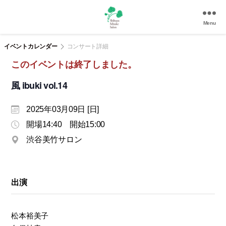
Menu
渋
谷
イベントカレンダー
コンサート詳細
美
このイベントは終了しました。
竹
サ
風 ibuki vol.14
ロ
ン
2025年03月09日 [日]
|
渋
開場14:40 開始15:00
谷
渋谷美竹サロン
駅
徒
歩
3
出演
分
の
和
松本裕美子
風