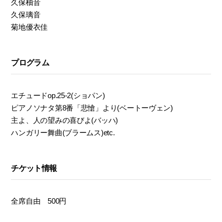
久保柚音
モ
久保璃音
ダ
菊地優衣佳
ン
な
音
楽
プログラム
サ
ロ
ン
エチュードop.25-2(ショパン)
ピアノソナタ第8番「悲愴」より(ベートーヴェン)
主よ、人の望みの喜びよ(バッハ)
ハンガリー舞曲(ブラームス)etc.
チケット情報
全席自由 500円