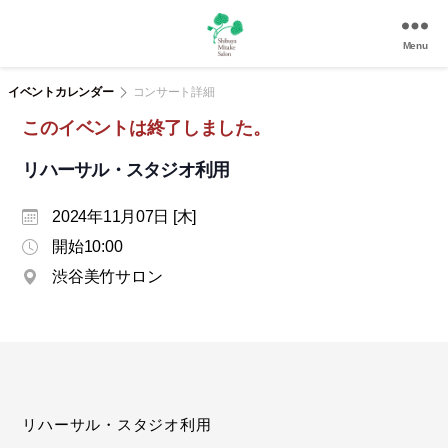
Menu
渋
谷
イベントカレンダー
コンサート詳細
美
このイベントは終了しました。
竹
サ
リハーサル・スタジオ利用
ロ
ン
2024年11月07日 [木]
|
渋
開始10:00
谷
渋谷美竹サロン
駅
徒
歩
3
分
の
和
リハーサル・スタジオ利用
風