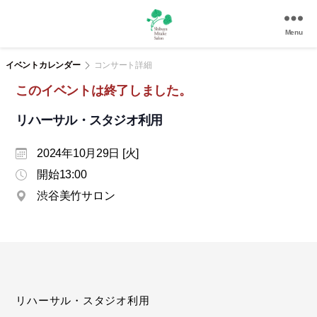
Menu
渋
谷
イベントカレンダー
コンサート詳細
美
このイベントは終了しました。
竹
サ
リハーサル・スタジオ利用
ロ
ン
2024年10月29日 [火]
|
渋
開始13:00
谷
渋谷美竹サロン
駅
徒
歩
3
分
の
和
リハーサル・スタジオ利用
風