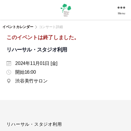
Menu
渋
谷
イベントカレンダー
コンサート詳細
美
このイベントは終了しました。
竹
サ
リハーサル・スタジオ利用
ロ
ン
2024年11月01日 [金]
|
渋
開始16:00
谷
渋谷美竹サロン
駅
徒
歩
3
分
の
和
リハーサル・スタジオ利用
風