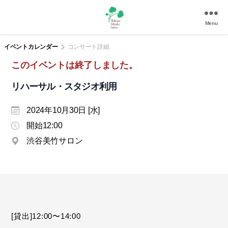
Menu
渋
谷
イベントカレンダー
コンサート詳細
美
このイベントは終了しました。
竹
サ
リハーサル・スタジオ利用
ロ
ン
2024年10月30日 [水]
|
渋
開始12:00
谷
渋谷美竹サロン
駅
徒
歩
3
分
の
和
[貸出]12:00〜14:00
風