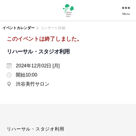
Menu
渋
谷
イベントカレンダー
コンサート詳細
美
このイベントは終了しました。
竹
サ
リハーサル・スタジオ利用
ロ
ン
2024年12月02日 [月]
|
渋
開始10:00
谷
渋谷美竹サロン
駅
徒
歩
3
分
の
和
リハーサル・スタジオ利用
風