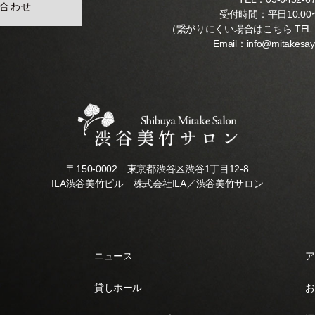
合わせ
受付時間：平日10:00〜
（繋がりにくい場合はこちら TEL
Email：
info@mitakesa
〒150-0002 東京都渋谷区渋谷1丁目12-8
ILA渋谷美竹ビル 株式会社ILA／渋谷美竹サロン
ニュース
ア
貸しホール
お