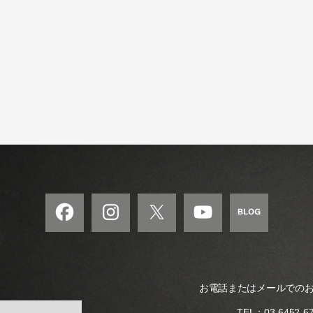
の
和
風
モ
ダ
ン
な
音
楽
サ
ロ
ン
お電話またはメールでの
TEL：
03-6452-6