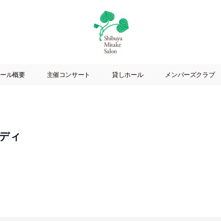
渋
谷
ール概要
主催コンサート
貸しホール
メンバーズクラブ
美
竹
サ
ロ
ン
ディ
|
渋
谷
駅
徒
歩
3
分