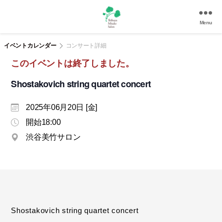
Menu
渋
谷
イベントカレンダー
コンサート詳細
美
このイベントは終了しました。
竹
サ
Shostakovich string quartet concert
ロ
ン
2025年06月20日 [金]
|
渋
開始18:00
谷
渋谷美竹サロン
駅
徒
歩
3
分
の
和
Shostakovich string quartet concert
風