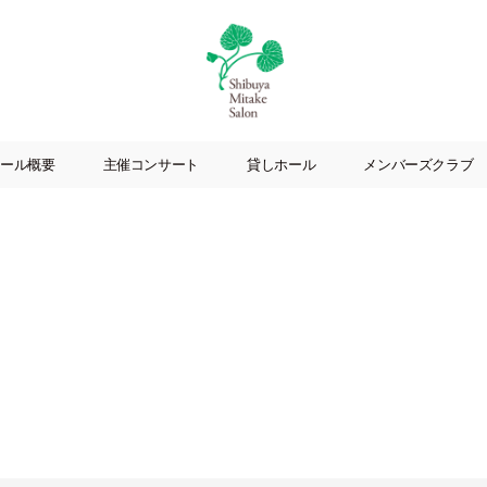
渋
谷
ール概要
主催コンサート
貸しホール
メンバーズクラブ
美
竹
サ
ロ
ン
|
渋
谷
駅
徒
歩
3
分