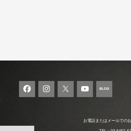
の
和
風
モ
ダ
ン
な
音
楽
サ
ロ
ン
お電話またはメールでの
TEL：
03-6452-6