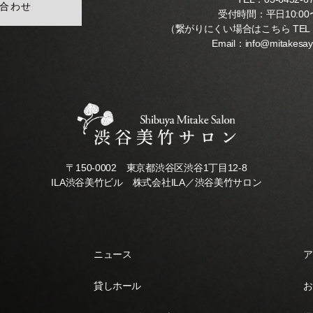
合わせ
受付時間：平日10:00〜
（繋がりにくい場合はこちら TEL
Email：
info@mitakesa
〒150-0002 東京都渋谷区渋谷1丁目12-8
ILA渋谷美竹ビル 株式会社ILA／渋谷美竹サロン
ニュース
ア
貸しホール
お