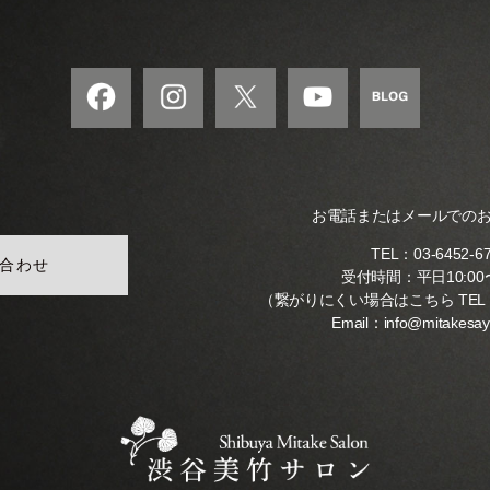
の
和
風
モ
ダ
ン
な
音
楽
お電話またはメールでの
サ
ロ
TEL：
03-6452-6
合わせ
ン
受付時間：平日10:00〜
（繋がりにくい場合はこちら TEL
Email：
info@mitakesa