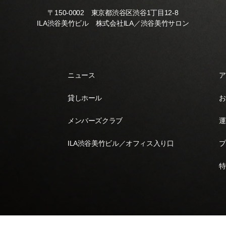
〒150-0002 東京都渋谷区渋谷1丁目12-8
ILA渋谷美竹ビル 株式会社ILA／渋谷美竹サロン
ニュース
ア
貸しホール
お
メンバーズクラブ
運
ILA渋谷美竹ビル／オフィス入り口
プ
特
Copyright © 2023 Shibuya Mitake Salon.