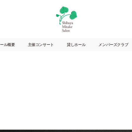
渋
谷
ール概要
主催コンサート
貸しホール
メンバーズクラブ
美
竹
サ
ロ
ン
|
渋
谷
駅
徒
歩
3
分