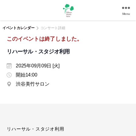
Menu
渋
谷
イベントカレンダー
コンサート詳細
美
このイベントは終了しました。
竹
サ
リハーサル・スタジオ利用
ロ
ン
2025年09月09日 [火]
|
渋
開始14:00
谷
渋谷美竹サロン
駅
徒
歩
3
分
の
和
リハーサル・スタジオ利用
風