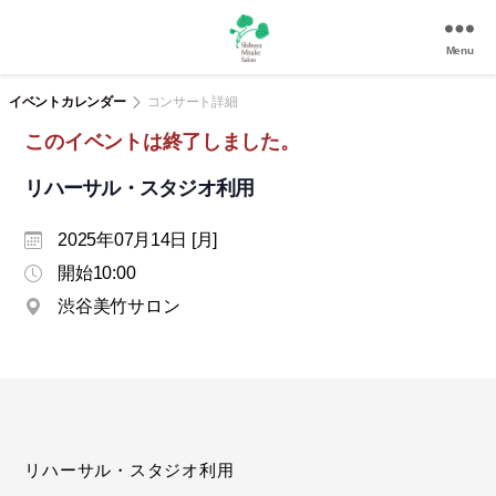
Menu
渋
谷
イベントカレンダー
コンサート詳細
美
このイベントは終了しました。
竹
サ
リハーサル・スタジオ利用
ロ
ン
2025年07月14日 [月]
|
渋
開始10:00
谷
渋谷美竹サロン
駅
徒
歩
3
分
の
和
リハーサル・スタジオ利用
風