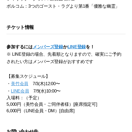
ボルコム：3つのゴースト・ラグより第1番「優雅な幽霊」
チケット情報
参加するには
メンバーズ登録
か
LINE登録
を！
※ LINE登録の場合、先着順となりますので、確実にご予約
されたい方はメンバーズ登録がおすすめです
【募集スケジュール】
・
美竹会員
7/3(木)12:00〜
・
LINE会員
7/9(水)10:00〜
入場料：（予定）
5,000円（美竹会員・ご同伴者様）[座席指定可]
6,000
円（
LINE
会員・
DM
）[自由席]
お問い合わせ先