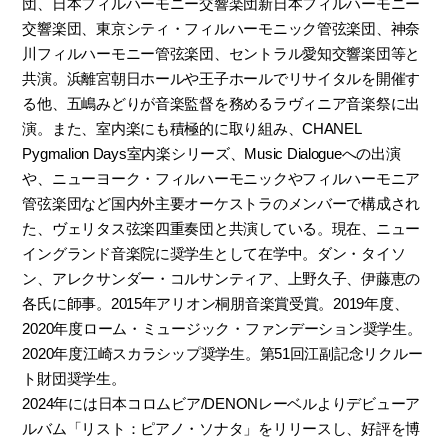
団、日本フィルハーモニー交響楽団新日本フィルハーモニー
交響楽団、東京シティ・フィルハーモニック管弦楽団、神奈
川フィルハーモニー管弦楽団、セントラル愛知交響楽団等と
共演。浜離宮朝日ホールや王子ホールでリサイタルを開催す
る他、五嶋みどりが音楽監督を務めるラヴィニア音楽祭に出
演。また、室内楽にも積極的に取り組み、CHANEL
Pygmalion Days室内楽シリーズ、Music Dialogueへの出演
や、ニューヨーク・フィルハーモニックやフィルハーモニア
管弦楽団など国内外主要オーケストラのメンバーで構成され
た、ヴェリタス弦楽四重奏団と共演している。現在、ニュー
イングランド音楽院に奨学生として在学中。ダン・タイソ
ン、アレクサンダー・コルサンティア、上野久子、伊藤恵の
各氏に師事。2015年アリオン桐朋音楽賞受賞。2019年度、
2020年度ローム・ミュージック・ファンデーション奨学生。
2020年度江崎スカラシップ奨学生。第51回江副記念リクルー
ト財団奨学生。
2024年には日本コロムビア/DENONレーベルよりデビューア
ルバム「リスト：ピアノ・ソナタ」をリリースし、好評を博