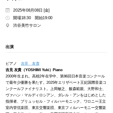
モ
ダ
2025年08月08日 [金]
ン
開場18:30 開始19:00
な
渋谷美竹サロン
音
楽
サ
ロ
出演
ン
ピアノ
吉見 友貴
吉見 友貴（YOSHIMI Yuki）Piano
2000年生まれ。高校2年在学中、第86回日本音楽コンクール
で最年少優勝を果たす。2025年エリザベート王妃国際音楽コ
ンクールファイナリスト。上岡敏之、飯森範親、大野和士、
ヴァハン・マルディロシアン、ダレル・アンをはじめとした
指揮者、ブリュッセル・フィルハーモニック、ワロニー王立
室内管弦楽団、東京交響楽団、東京フィルハーモニー交響楽