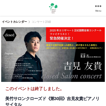
Menu
渋
谷
イベントカレンダー
コンサート詳細
美
竹
サ
ロ
ン
|
渋
谷
駅
徒
歩
3
このイベントは終了しました。
分
の
美竹サロンクローズド《第30回》吉見友貴ピアノリ
和
サイタル
風