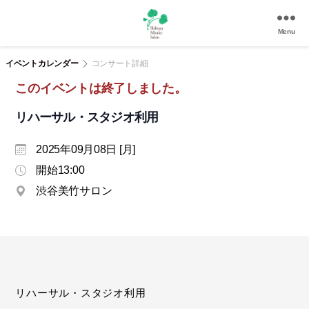
Menu
渋
谷
イベントカレンダー
コンサート詳細
美
このイベントは終了しました。
竹
サ
リハーサル・スタジオ利用
ロ
ン
2025年09月08日 [月]
|
渋
開始13:00
谷
渋谷美竹サロン
駅
徒
歩
3
分
の
和
リハーサル・スタジオ利用
風