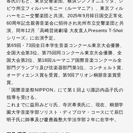
各氏のもと、東京交響楽団、横浜シンフォニエッタ、シ
ビウ州立フィルハーモニー（ルーマニア）、東京フィル
ハーモニー交響楽団と共演。2025年9月韓日国交正常化
60周年記念親善音楽会に招待され光州市立交響楽団と共
演。同年12月「高崎芸術劇場 大友直人Presents T-Shot
シリーズ」に出演予定。
第69回・73回全日本学生音楽コンクール東京大会優勝、
全国大会第3位。第75回同コンクール東京大会優勝、全
国大会第2位、第18回ルーマニア国際音楽コンクール全
部門グランプリ及び弦楽器部門第1位、コンチェルト賞、
オーディエンス賞を受賞。第9回アリオン桐朋音楽賞受
賞。
「国際音楽祭NIPPON」にて第１回より諏訪内晶子氏の
指導を受ける。
これまでに益田みどり氏、寺沢希美氏に、現在、桐朋学
園大学音楽学部ソリスト・ディプロマ・コースにて辰巳
明子氏に師事及び慶應義塾大学法学部２年に在学中。