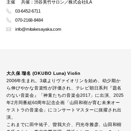
主催
共催：渋谷美竹サロン／株式会社ILA
03-6452-6711
070-2168-8484
info@mitakesayaka.com
大久保 瑠名 (OKUBO Luna) Violin
2006年生まれ。3歳よりヴァイオリンを始め、幼少期か
ら伸びやかな音楽性が評価され、テレビ朝日系列『題名
のない音楽会』「神童たちの音楽会2017」に出演、2025
年2月同番組60周年記念企画「山田和樹が育む未来オー
ケストラの音楽会」にコンサートマスターに抜擢され出
演。
これまでに田中祐子、曽我大介、円光寺雅彦、山田和樹