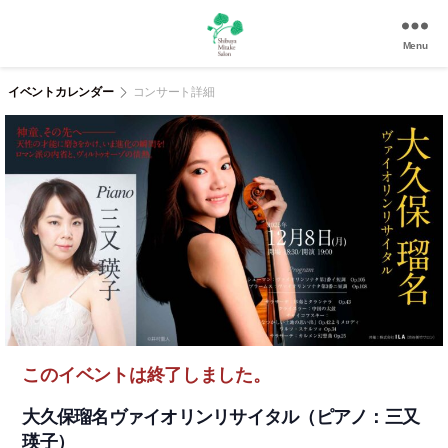
Menu
渋
谷
イベントカレンダー
コンサート詳細
美
竹
サ
ロ
ン
|
渋
谷
駅
徒
歩
3
このイベントは終了しました。
分
の
大久保瑠名ヴァイオリンリサイタル（ピアノ：三又
和
瑛子）
風