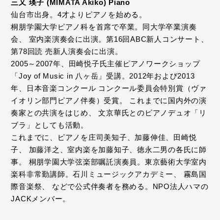
三又 瑛子 (MIMATA Akiko) Piano
仙台市出身。4才よりピアノを始める。
桐朋学園大学ピアノ科を首席で卒業。同大学卒業演奏
会、 室内楽演奏会に出演。第16回ABC新人コンサート、
第78回読 売新人演奏会に出演。
2005～2007年、田崎悦子氏主催ピアノワークショップ
「Joy of Music in 八ヶ岳」受講。2012年および2013
年、日本音楽コンクール コンクール委員会特別賞（ヴァ
イオリン部門ピアノ伴奏）受賞。 これまでに国内外の演
奏家との共演をはじめ、 文京華氏とのピアノデュオ「リ
ブラ」としても活動。
これまでに、ピアノを庄司美知子、加藤伸佳、田崎悦
子、 加藤洋之、室内楽を加藤知子、徳永二男の各氏に師
事。 桐朋学園大学弦楽部嘱託演奏員。東京藝術大学室内
楽科非常勤講師。石川ミュージックアカデミー、 霧島国
際音楽祭、 などで公式伴奏者を務める。NPO法人ハマの
JACKメンバー。