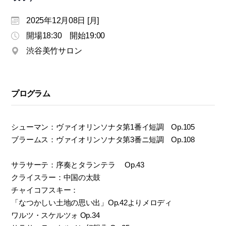
モ
ダ
2025年12月08日 [月]
ン
開場18:30 開始19:00
な
渋谷美竹サロン
音
楽
サ
ロ
プログラム
ン
シューマン：ヴァイオリンソナタ第1番イ短調 Op.105
ブラームス：ヴァイオリンソナタ第3番ニ短調 Op.108
サラサーテ：序奏とタランテラ Op.43
クライスラー：中国の太鼓
チャイコフスキー：
「なつかしい土地の思い出」Op.42よりメロディ
ワルツ・スケルツォ Op.34