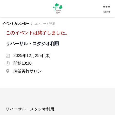
Menu
渋
谷
イベントカレンダー
コンサート詳細
美
このイベントは終了しました。
竹
サ
リハーサル・スタジオ利用
ロ
ン
2025年12月25日 [木]
|
渋
開始10:30
谷
渋谷美竹サロン
駅
徒
歩
3
分
の
和
リハーサル・スタジオ利用
風