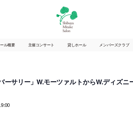
渋
谷
ール概要
主催コンサート
貸しホール
メンバーズクラブ
美
竹
サ
ロ
ン
ーサリー」W.モーツァルトからW.ディズニーま
|
渋
谷
駅
9:00
徒
歩
3
分