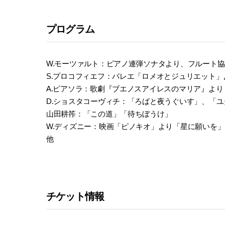
プログラム
W.モーツァルト：ピアノ連弾ソナタより、フルート協奏
S.プロコフィエフ：バレエ「ロメオとジュリエット
А.ピアソラ：歌劇『ブエノスアイレスのマリア』より「私
D.ショスタコーヴィチ：「ろばと夜うぐいす」、「
山田耕筰：「この道」「待ちぼうけ」
W.ディズニー：映画「ピノキオ」より「星に願いを」
他
チケット情報