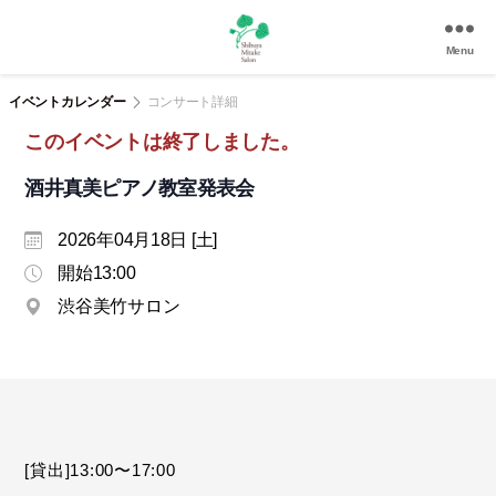
Menu
渋
谷
イベントカレンダー
コンサート詳細
美
このイベントは終了しました。
竹
サ
酒井真美ピアノ教室発表会
ロ
ン
2026年04月18日 [土]
|
渋
開始13:00
谷
渋谷美竹サロン
駅
徒
歩
3
分
の
和
[貸出]13:00〜17:00
風