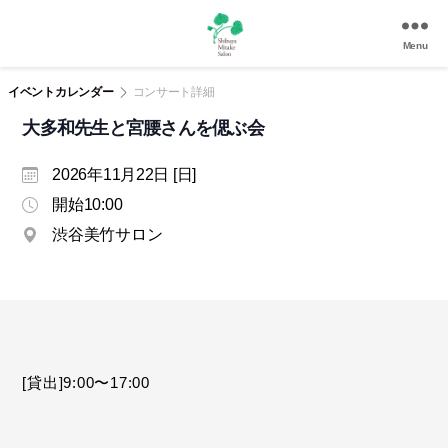
Menu
渋
谷
イベントカレンダー
コンサート詳細
美
大多和先生と宮腰さんを偲ぶ会
竹
サ
2026年11月22日 [日]
ロ
ン
開始10:00
|
渋谷美竹サロン
渋
谷
駅
徒
歩
3
分
[貸出]9:00〜17:00
の
和
風