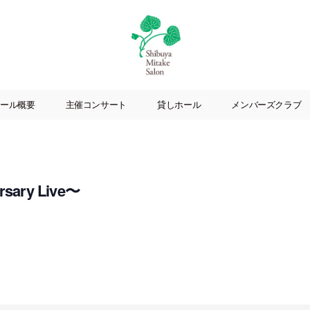
渋
谷
ール概要
主催コンサート
貸しホール
メンバーズクラブ
美
竹
サ
ロ
ン
rsary Live〜
|
渋
谷
駅
徒
歩
3
分