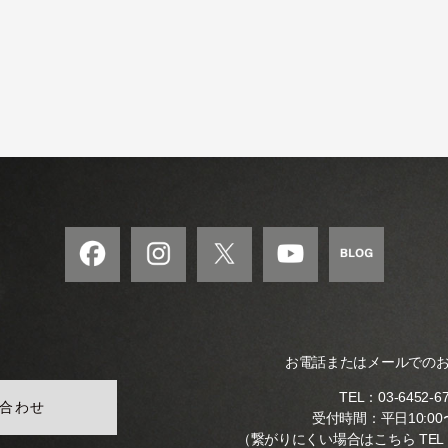
の
和
風
モ
ダ
ン
な
音
楽
サ
ロ
ン
お電話またはメールでの
TEL：
03-6452-6
合わせ
受付時間：平日10:00〜
（繋がりにくい場合はこちら TEL