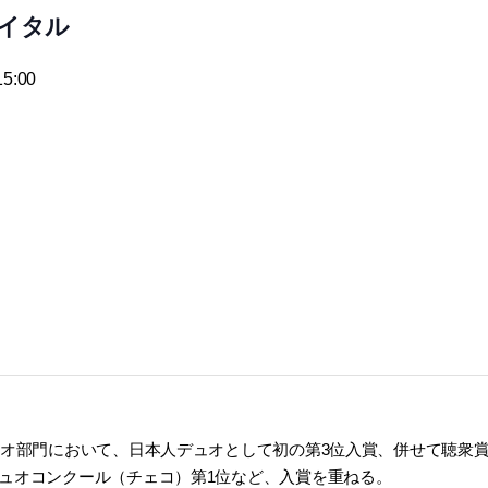
イタル
5:00
ュオ部門において、日本人デュオとして初の第3位入賞、併せて聴衆
デュオコンクール（チェコ）第1位など、入賞を重ねる。