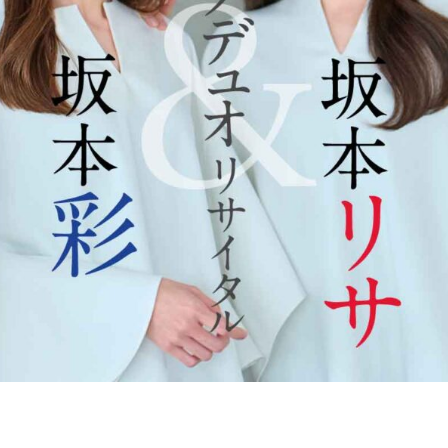
の
和
風
モ
ダ
ン
な
音
楽
サ
ロ
ン