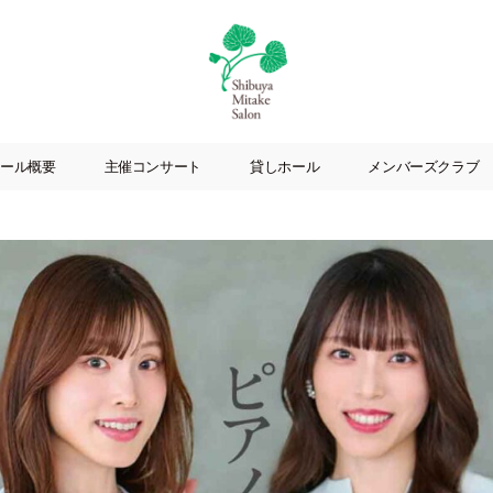
渋
谷
ール概要
主催コンサート
貸しホール
メンバーズクラブ
美
竹
サ
ロ
ン
|
渋
谷
駅
徒
歩
3
分