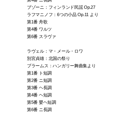
ブゾーニ：フィンランド民謡 Op.27
ラフマニノフ：6つの小品 Op.11 より
第1番 舟歌
第4番 ワルツ
第6番 スラヴァ
ラヴェル：マ・メール・ロワ
別宮貞雄：北国の祭り
ブラームス：ハンガリー舞曲集より
第1番 ト短調
第2番 ニ短調
第3番 ヘ長調
第4番 ヘ短調
第5番 嬰ヘ短調
第6番 ニ長調