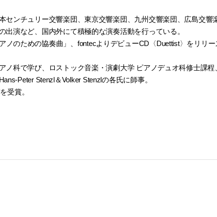
本センチュリー交響楽団、東京交響楽団、九州交響楽団、広島交響
の出演など、国内外にて積極的な演奏活動を行っている。
のピアノのための協奏曲」、fontecよりデビューCD〈Duettist〉をリリ
アノ科で学び、ロストック音楽・演劇大学 ピアノデュオ科修士課程
er Stenzl＆Volker Stenzlの各氏に師事。
賞を受賞。