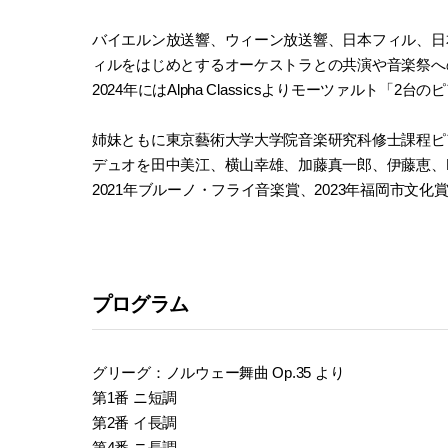
バイエルン放送響、ウィーン放送響、日本フィル、日
ィルをはじめとするオーケストラとの共演や音楽祭へ
2024年にはAlpha Classicsよりモーツァルト「2台
姉妹ともに東京藝術大学大学院音楽研究科修士課程ピ
デュオを田中美江、横山幸雄、加藤真一郎、伊藤恵、Hans-Pet
2021年ブルーノ・フライ音楽賞、2023年福岡市文化
プログラム
グリーグ：ノルウェー舞曲 Op.35 より
第1番 ニ短調
第2番 イ長調
第4番 ニ長調