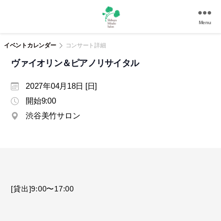
Menu
渋
谷
イベントカレンダー
コンサート詳細
美
ヴァイオリン＆ピアノリサイタル
竹
サ
2027年04月18日 [日]
ロ
ン
開始9:00
|
渋谷美竹サロン
渋
谷
駅
徒
歩
3
分
[貸出]9:00〜17:00
の
和
風