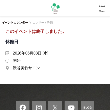
Menu
渋
谷
イベントカレンダー
コンサート詳細
美
このイベントは終了しました。
竹
サ
休館日
ロ
ン
2026年06月03日 [水]
|
渋
開始
谷
渋谷美竹サロン
駅
徒
歩
3
分
の
和
風