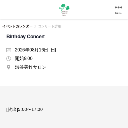
Menu
渋
谷
イベントカレンダー
コンサート詳細
美
Birthday Concert
竹
サ
2026年08月16日 [日]
ロ
ン
開始9:00
|
渋谷美竹サロン
渋
谷
駅
徒
歩
3
分
[貸出]9:00〜17:00
の
和
風