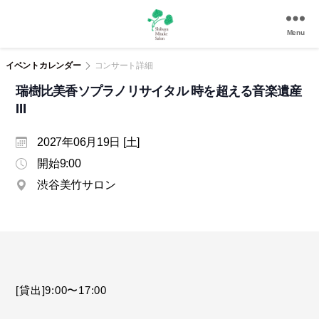
Menu
渋
谷
イベントカレンダー
コンサート詳細
美
瑞樹比美香ソプラノリサイタル 時を超える音楽遺産
竹
Ⅲ
サ
ロ
ン
2027年06月19日 [土]
|
開始9:00
渋
渋谷美竹サロン
谷
駅
徒
歩
3
分
の
[貸出]9:00〜17:00
和
風