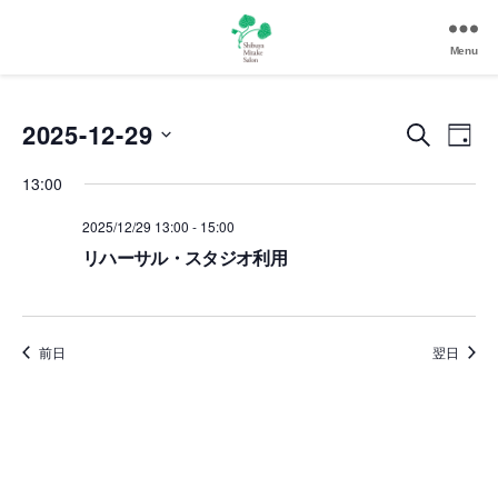
Menu
渋
谷
美
2025-12-29
イ
イ
検
D
竹
索
a
日
ベ
サ
ベ
13:00
y
付
ロ
ン
を
ン
ン
2025/12/29 13:00
-
15:00
選
|
ト
リハーサル・スタジオ利用
択
ト
渋
ビ
谷
を
駅
ュ
徒
検
前日
翌日
ー
歩
3
索
ナ
分
の
し
ビ
和
ゲ
て
風