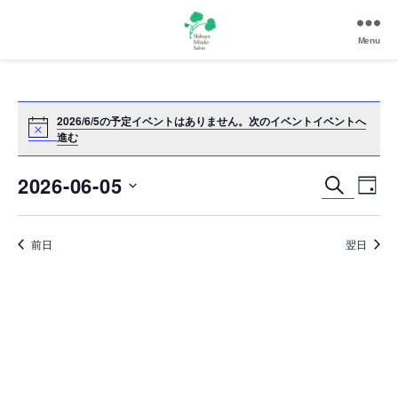
Menu
渋
谷
美
竹
2026/6/5の予定イベントはありません。
次のイベントイベントへ
進む
サ
ロ
ン
2026-06-05
イ
イ
検
D
|
索
a
日
ベ
渋
ベ
y
付
谷
ン
前日
翌日
を
ン
駅
選
徒
ト
択
ト
歩
ビ
3
を
分
ュ
の
検
ー
和
風