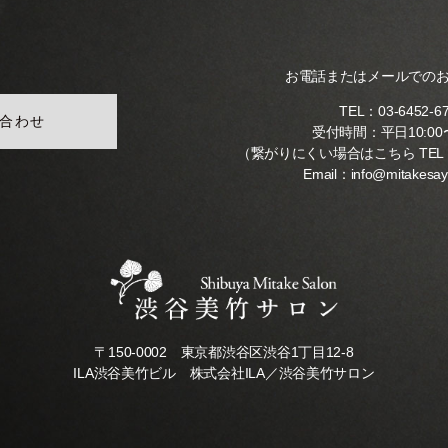
の
和
風
モ
お電話またはメールでの
ダ
ン
TEL：
03-6452-6
合わせ
な
受付時間：平日10:00〜
（繋がりにくい場合はこちら TEL
音
Email：
info@mitakesa
楽
サ
ロ
ン
〒150-0002 東京都渋谷区渋谷1丁目12-8
ILA渋谷美竹ビル 株式会社ILA／渋谷美竹サロン