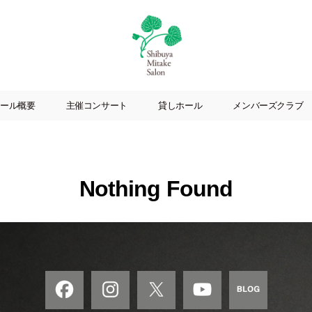
渋
谷
ール概要
主催コンサート
貸しホール
メンバーズクラブ
美
竹
サ
ロ
ン
Nothing Found
|
渋
谷
駅
徒
歩
3
分