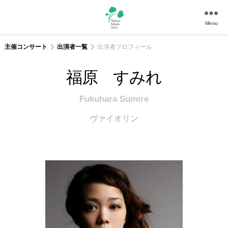
Menu
渋
谷
主催コンサート
出演者一覧
出演者プロフィール
美
竹
福原 すみれ
サ
ロ
Fukuhara Sumire
ン
|
ヴァイオリン
渋
谷
駅
徒
歩
3
分
の
和
風