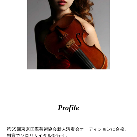
モ
ダ
ン
な
音
楽
サ
ロ
ン
Profile
第55回東京国際芸術協会新人演奏会オーディションに合格。
副賞でソロリサイタルを行う。